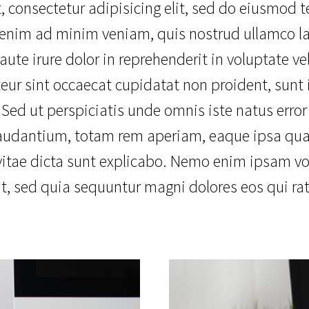
 consectetur adipisicing elit, sed do eiusmod 
enim ad minim veniam, quis nostrud ullamco lab
e irure dolor in reprehenderit in voluptate vel
teur sint occaecat cupidatat non proident, sunt 
 Sed ut perspiciatis unde omnis iste natus error
dantium, totam rem aperiam, eaque ipsa quae a
 vitae dicta sunt explicabo. Nemo enim ipsam vo
it, sed quia sequuntur magni dolores eos qui r