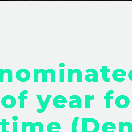
nominate
of year fo
 time (De