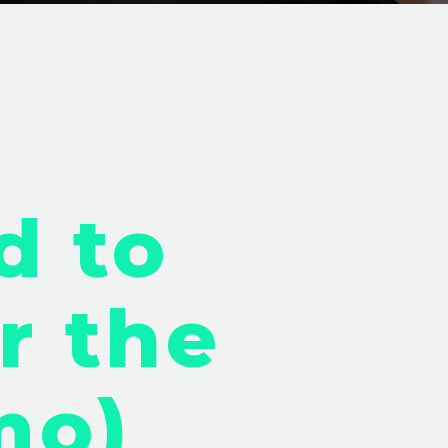
d to
r the
mo)