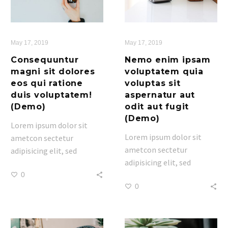
May 17, 2019
May 17, 2019
Consequuntur
Nemo enim ipsam
magni sit dolores
voluptatem quia
eos qui ratione
voluptas sit
duis voluptatem!
aspernatur aut
(Demo)
odit aut fugit
(Demo)
Lorem ipsum dolor sit
Lorem ipsum dolor sit
ametcon sectetur
ametcon sectetur
adipisicing elit, sed
adipisicing elit, sed
doiusmod tempor incidi
doiusmod tempor incidi
0
labore et dolore. agna
0
labore et dolore. agna
aliqua lorem ipsum.
aliqua lorem ipsum.
Dolore magnam aliquam
Dolore magnam aliquam
quaerat voluptatem.
quaerat voluptatem.
Nemo enim ipsam