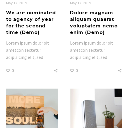
May 17, 2019
May 17, 2019
We are nominated
Dolore magnam
to agency of year
aliquam quaerat
for the second
voluptatem nemo
time (Demo)
enim (Demo)
Lorem ipsum dolor sit
Lorem ipsum dolor sit
ametcon sectetur
ametcon sectetur
adipisicing elit, sed
adipisicing elit, sed
doiusmod tempor incidi
doiusmod tempor incidi
0
0
labore et dolore. agna
labore et dolore. agna
aliqua lorem ipsum.
aliqua lorem ipsum.
Dolore magnam aliquam
Dolore magnam aliquam
quaerat voluptatem.
quaerat voluptatem.
Nemo enim ipsam
Nemo enim ipsam
voluptatem quia voluptas.
voluptatem quia voluptas.