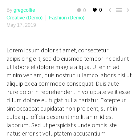



By
gregcollie
0
0
Creative (Demo)
Fashion (Demo)
May 17, 2019
Lorem ipsum dolor sit amet, consectetur
adipisicing elit, sed do eiusmod tempor incididunt
ut labore et dolore magna aliqua. Ut enim ad
minim veniam, quis nostrud ullamco laboris nisi ut
aliquip ex ea commodo consequat. Duis aute
irure dolor in reprehenderit in voluptate velit esse
cillum dolore eu fugiat nulla pariatur. Excepteur
sint occaecat cupidatat non proident, sunt in
culpa qui officia deserunt mollit anim id est
laborum. Sed ut perspiciatis unde omnis iste
natus error sit voluptatem accusantium